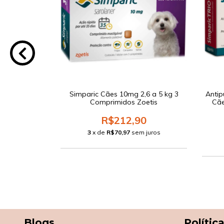
0,1 a 60 kg 3
Simparic Cães 10mg 2,6 a 5 kg 3
Antip
oetis
Comprimidos Zoetis
Cãe
0
R$212,90
m juros
3
x de
R$70,97
sem juros
Blogs
Polític