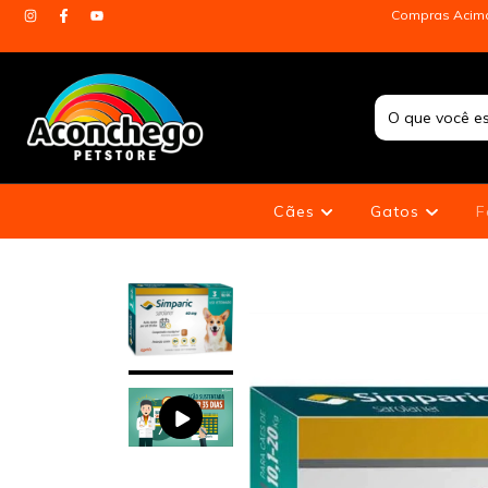
Compras Acima 
Cães
Gatos
F