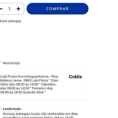
0
em estoque
Meios de envio
ALTERAR CEP
regas para o CEP:
CALCULAR
a login
e use seus dados de entrega
o sei meu CEP
Nossa loja
Loja Fisica Aconchegopetstore - Rua:
Grátis
Mateus Leme, 3560 Loja Física '' Dias
Úteis das 08:30 as 19:00 '' Sábados
das 08:00 as 18:30 '' Feriados das
09:00 as 16:00 Quando Abrir ''
Lembrando
Nossas entregas locais são realizadas em dias
específicos para compras feitas até as 16:00: