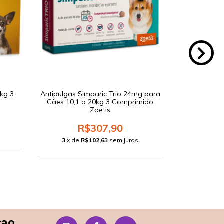
 kg 3
Antipulgas Simparic Trio 24mg para
Simparic C
Cães 10,1 a 20kg 3 Comprimido
Comp
Zoetis
R$307,90
3
x d
3
x de
R$102,63
sem juros
çao