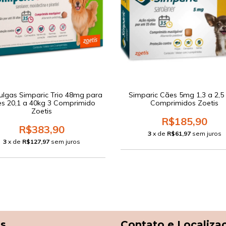
ulgas Simparic Trio 48mg para
Simparic Cães 5mg 1,3 a 2,5
s 20,1 a 40kg 3 Comprimido
Comprimidos Zoetis
Zoetis
R$185,90
R$383,90
3
x de
R$61,97
sem juros
3
x de
R$127,97
sem juros
as
Contato e Localiza