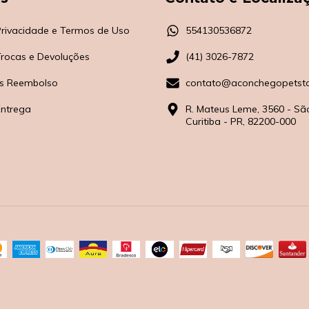
 Privacidade e Termos de Uso
554130536872
 Trocas e Devoluções
(41) 3026-7872
s Reembolso
contato@aconchegopetsto
Entrega
R. Mateus Leme, 3560 - Sã
Curitiba - PR, 82200-000