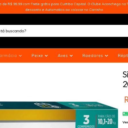
de R$ 99,99 com Frete grátis para Curitiba Capital. O Clube Aconchego na T
desconto e Automatico ao colocar no Carrinho
armácia
Peixe
Aves
Roedores
Répt
S
2
R
Ver