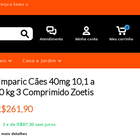
erça e Sexta, o
0
Atendimento
Minha conta
Meu carrinho
eis
Casa e Jardim
imparic Cães 40mg 10,1 a
0 kg 3 Comprimido Zoetis
$261,90
3
x de
R$87,30
sem juros
 mais detalhes