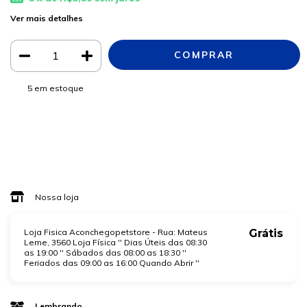
Ver mais detalhes
5
em estoque
Meios de envio
ALTERAR CEP
Entregas para o CEP:
CALCULAR
Faça login
e use seus dados de entrega
Não sei meu CEP
Nossa loja
Loja Fisica Aconchegopetstore - Rua: Mateus
Grátis
Leme, 3560 Loja Física '' Dias Úteis das 08:30
as 19:00 '' Sábados das 08:00 as 18:30 ''
Feriados das 09:00 as 16:00 Quando Abrir ''
Lembrando