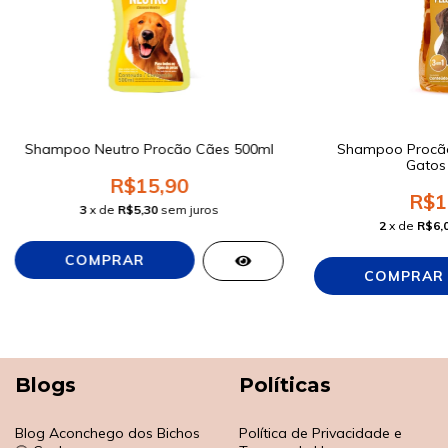
Shampoo Neutro Procão Cães 500ml
Shampoo Procão
Gatos
R$15,90
R$1
3
x de
R$5,30
sem juros
2
x de
R$6,
Blogs
Políticas
Blog Aconchego dos Bichos
Política de Privacidade e