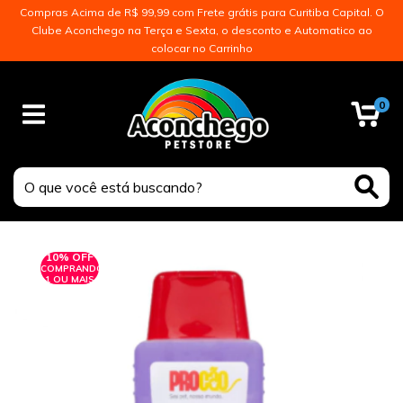
Compras Acima de R$ 99,99 com Frete grátis para Curitiba Capital. O
Clube Aconchego na Terça e Sexta, o desconto e Automatico ao
colocar no Carrinho
0
10% OFF
COMPRANDO
1 OU MAIS