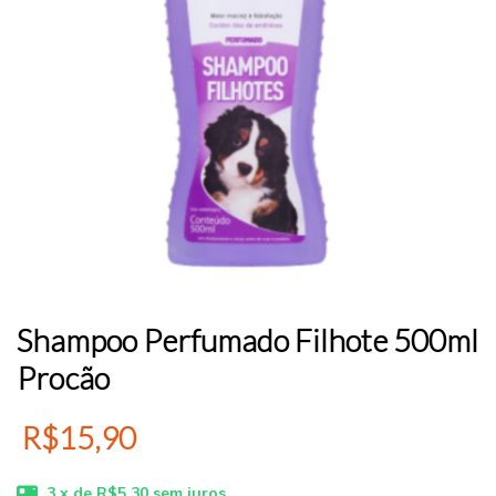
Shampoo Perfumado Filhote 500ml
Procão
R$15,90
3
x de
R$5,30
sem juros