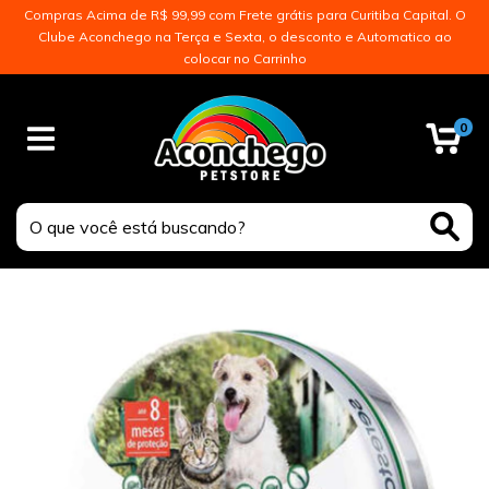
Compras Acima de R$ 99,99 com Frete grátis para Curitiba Capital. O
Clube Aconchego na Terça e Sexta, o desconto e Automatico ao
colocar no Carrinho
0