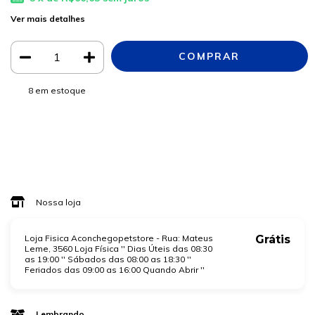
Ver mais detalhes
8
em estoque
Meios de envio
ALTERAR CEP
Entregas para o CEP:
CALCULAR
Faça login
e use seus dados de entrega
Não sei meu CEP
Nossa loja
Loja Fisica Aconchegopetstore - Rua: Mateus
Grátis
Leme, 3560 Loja Física '' Dias Úteis das 08:30
as 19:00 '' Sábados das 08:00 as 18:30 ''
Feriados das 09:00 as 16:00 Quando Abrir ''
Lembrando