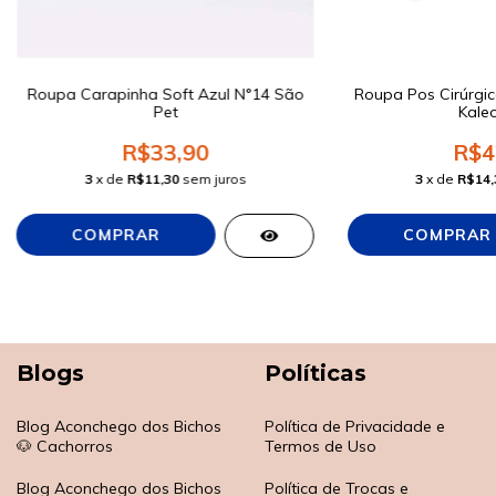
Roupa Carapinha Soft Azul N°14 São
Roupa Pos Cirúrgi
Pet
Kale
R$33,90
R$4
3
x de
R$11,30
sem juros
3
x de
R$14,
Blogs
Políticas
Blog Aconchego dos Bichos
Política de Privacidade e
🐶 Cachorros
Termos de Uso
Blog Aconchego dos Bichos
Política de Trocas e