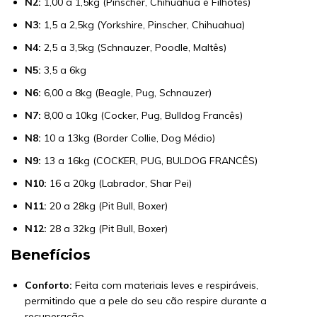
N2:
1,00 a 1,5kg (Pinscher, Chihuahua e Filhotes)
N3:
1,5 a 2,5kg (Yorkshire, Pinscher, Chihuahua)
N4:
2,5 a 3,5kg (Schnauzer, Poodle, Maltês)
N5:
3,5 a 6kg
N6:
6,00 a 8kg (Beagle, Pug, Schnauzer)
N7:
8,00 a 10kg (Cocker, Pug, Bulldog Francês)
N8:
10 a 13kg (Border Collie, Dog Médio)
N9:
13 a 16kg (COCKER, PUG, BULDOG FRANCÊS)
N10:
16 a 20kg (Labrador, Shar Pei)
N11:
20 a 28kg (Pit Bull, Boxer)
N12:
28 a 32kg (Pit Bull, Boxer)
Benefícios
Conforto:
Feita com materiais leves e respiráveis,
permitindo que a pele do seu cão respire durante a
recuperação.