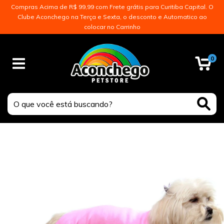
Compras Acima de R$ 99,99 com Frete grátis para Curitiba Capital. O
Clube Aconchego na Terça e Sexta, o desconto e Automatico ao
colocar no Carrinho
0