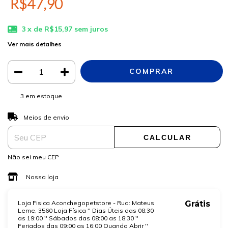
R$47,90
3
x de
R$15,97
sem juros
Ver mais detalhes
3
em estoque
ALTERAR CEP
Entregas para o CEP:
Meios de envio
CALCULAR
Não sei meu CEP
Nossa loja
Loja Fisica Aconchegopetstore - Rua: Mateus
Grátis
Leme, 3560 Loja Física '' Dias Úteis das 08:30
as 19:00 '' Sábados das 08:00 as 18:30 ''
Feriados das 09:00 as 16:00 Quando Abrir ''