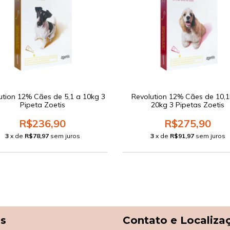
ution 12% Cães de 5,1 a 10kg 3
Revolution 12% Cães de 10,1
Pipeta Zoetis
20kg 3 Pipetas Zoetis
R$236,90
R$275,90
3
x de
R$78,97
sem juros
3
x de
R$91,97
sem juros
as
Contato e Localiza