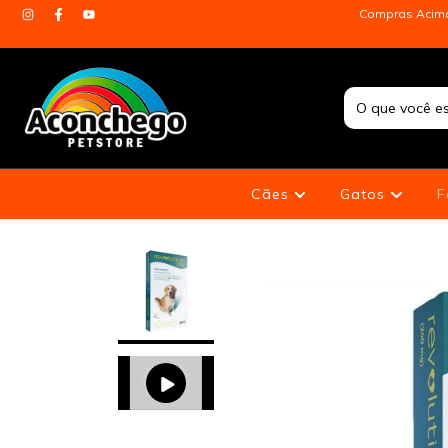
Compras Acima 
Cães
Gatos
F