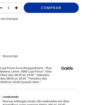
3
em estoque
Meios de envio
ALTERAR CEP
regas para o CEP:
CALCULAR
a login
e use seus dados de entrega
o sei meu CEP
Nossa loja
Loja Fisica Aconchegopetstore - Rua:
Grátis
Mateus Leme, 3560 Loja Física '' Dias
Úteis das 08:30 as 19:00 '' Sábados
das 08:00 as 18:30 '' Feriados das
09:00 as 16:00 Quando Abrir ''
Lembrando
Nossas entregas locais são realizadas em dias
específicos para compras feitas até as 16:00: