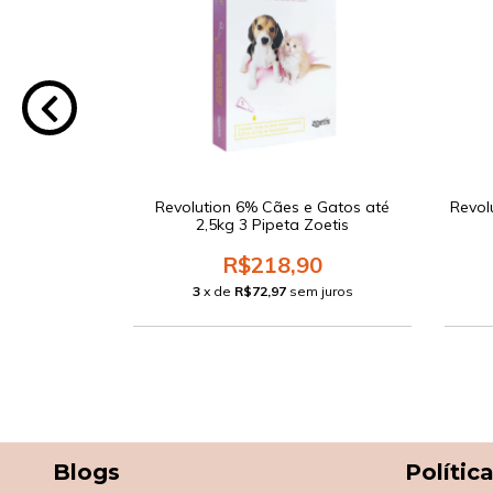
 20,1 a 40kg
Revolution 6% Cães e Gatos até
Revol
tis
2,5kg 3 Pipeta Zoetis
0
R$218,90
 juros
3
x de
R$72,97
sem juros
Blogs
Polític