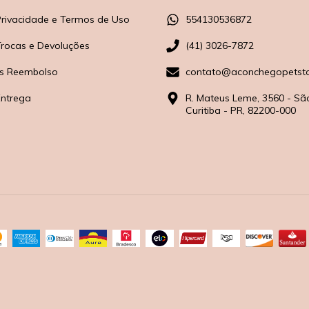
 Privacidade e Termos de Uso
554130536872
 Trocas e Devoluções
(41) 3026-7872
s Reembolso
contato@aconchegopetsto
Entrega
R. Mateus Leme, 3560 - Sã
Curitiba - PR, 82200-000