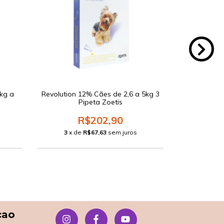
kg a
Revolution 12% Cães de 2,6 a 5kg 3
Revolution 
Pipeta Zoetis
P
R$202,90
3
x de
R$67,63
sem juros
3
x d
çao