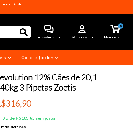
erça e Sexta, o
0
Atendimento
Minha conta
Meu carrinho
eis
Casa e Jardim
evolution 12% Cães de 20,1
 40kg 3 Pipetas Zoetis
$316,90
3
x de
R$105,63
sem juros
 mais detalhes