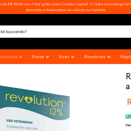
de R$ 99,99 com Frete grátis para Curitiba Capital. O Clube Aconchego na T
desconto e Automatico ao colocar no Carrinho
armácia
Peixe
Aves
Roedores
Répt
R
a
R
Ver