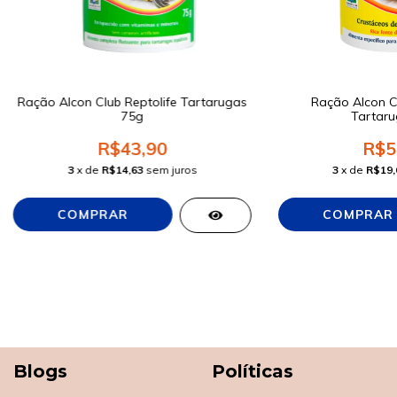
Ração Alcon Club Reptolife Tartarugas
Ração Alcon 
75g
Tartaru
R$43,90
R$5
3
x de
R$14,63
sem juros
3
x de
R$19,
Blogs
Políticas