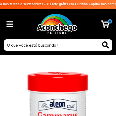
terças e sextas-feiras • ⭐ Frete grátis em Curitiba Capital nas compras
0