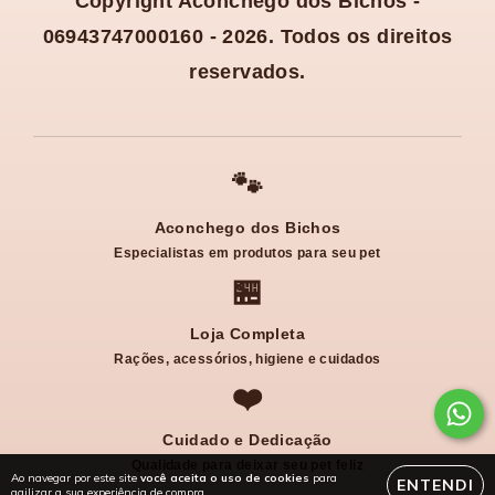
Copyright Aconchego dos Bichos -
06943747000160 - 2026. Todos os direitos
reservados.
🐾
Aconchego dos Bichos
Especialistas em produtos para seu pet
🏪
Loja Completa
Rações, acessórios, higiene e cuidados
❤️
Cuidado e Dedicação
Qualidade para deixar seu pet feliz
Ao navegar por este site
você aceita o uso de cookies
para
ENTENDI
agilizar a sua experiência de compra.