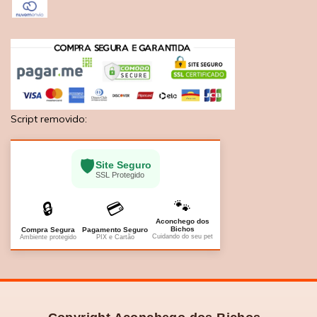
Script removido:
🛡️
Site Seguro
SSL Protegido
🐾
🔒
💳
Aconchego dos
Bichos
Compra Segura
Pagamento Seguro
Cuidando do seu pet
Ambiente protegido
PIX e Cartão