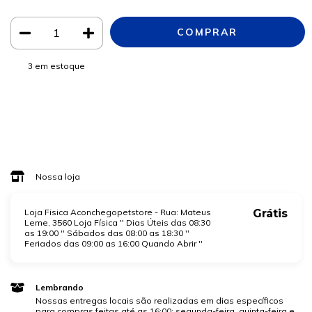
3
em estoque
Meios de envio
ALTERAR CEP
Entregas para o CEP:
CALCULAR
Faça login
e use seus dados de entrega
Não sei meu CEP
Nossa loja
Loja Fisica Aconchegopetstore - Rua: Mateus
Grátis
Leme, 3560 Loja Física '' Dias Úteis das 08:30
as 19:00 '' Sábados das 08:00 as 18:30 ''
Feriados das 09:00 as 16:00 Quando Abrir ''
Lembrando
Nossas entregas locais são realizadas em dias específicos
para compras feitas até as 16:00: segunda-feira, quinta-feira e