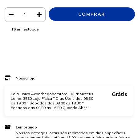
16
em estoque
Meios de envio
ALTERAR CEP
Entregas para o CEP:
CALCULAR
Faça login
e use seus dados de entrega
Não sei meu CEP
Nossa loja
Loja Fisica Aconchegopetstore - Rua: Mateus
Grátis
Leme, 3560 Loja Física '' Dias Úteis das 08:30
as 19:00 '' Sábados das 08:00 as 18:30 ''
Feriados das 09:00 as 16:00 Quando Abrir ''
Lembrando
Nossas entregas locais são realizadas em dias específicos
para compras feitas até as 16:00: segunda-feira, quinta-feira e