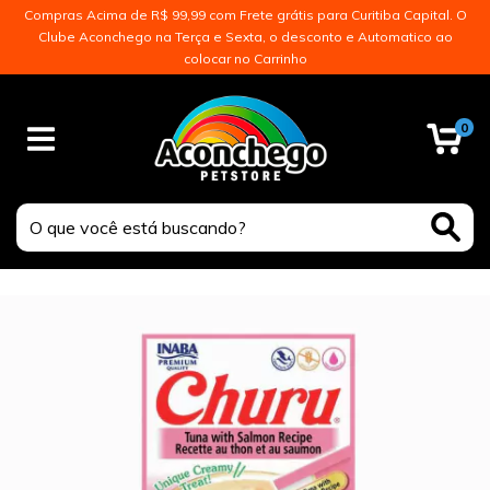
Compras Acima de R$ 99,99 com Frete grátis para Curitiba Capital. O
Clube Aconchego na Terça e Sexta, o desconto e Automatico ao
colocar no Carrinho
0