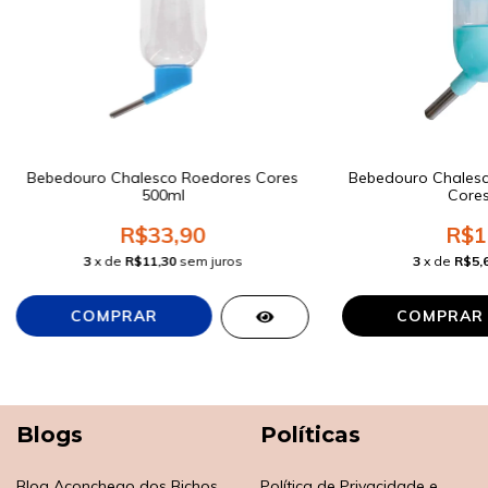
Bebedouro Chalesco Roedores Cores
Bebedouro Chalesc
500ml
Cores
R$33,90
R$1
3
x de
R$11,30
sem juros
3
x de
R$5,
COMPRAR
Blogs
Políticas
Blog Aconchego dos Bichos
Política de Privacidade e