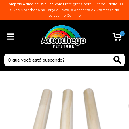
Compras Acima de R$ 99,99 com Frete grátis para Curitiba Capital. O
Clube Aconchego na Terça e Sexta, o desconto e Automatico ao
colocar no Carrinho
0