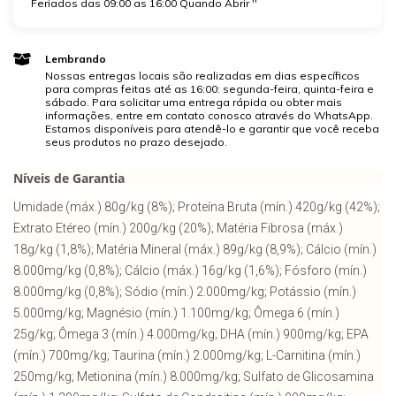
Feriados das 09:00 as 16:00 Quando Abrir ''
Lembrando
Nossas entregas locais são realizadas em dias específicos
para compras feitas até as 16:00: segunda-feira, quinta-feira e
sábado. Para solicitar uma entrega rápida ou obter mais
informações, entre em contato conosco através do WhatsApp.
Estamos disponíveis para atendê-lo e garantir que você receba
seus produtos no prazo desejado.
Níveis de Garantia
Umidade (máx.) 80g/kg (8%); Proteína Bruta (mín.) 420g/kg (42%);
Extrato Etéreo (mín.) 200g/kg (20%); Matéria Fibrosa (máx.)
18g/kg (1,8%); Matéria Mineral (máx.) 89g/kg (8,9%); Cálcio (mín.)
8.000mg/kg (0,8%); Cálcio (máx.) 16g/kg (1,6%); Fósforo (mín.)
8.000mg/kg (0,8%); Sódio (mín.) 2.000mg/kg; Potássio (mín.)
5.000mg/kg; Magnésio (mín.) 1.100mg/kg; Ômega 6 (mín.)
25g/kg; Ômega 3 (mín.) 4.000mg/kg; DHA (mín.) 900mg/kg; EPA
(mín.) 700mg/kg; Taurina (mín.) 2.000mg/kg; L-Carnitina (mín.)
250mg/kg; Metionina (mín.) 8.000mg/kg; Sulfato de Glicosamina