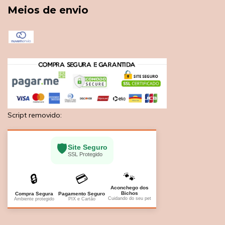
Meios de envio
Script removido:
🛡️
Site Seguro
SSL Protegido
🐾
🔒
💳
Aconchego dos
Bichos
Compra Segura
Pagamento Seguro
Cuidando do seu pet
Ambiente protegido
PIX e Cartão