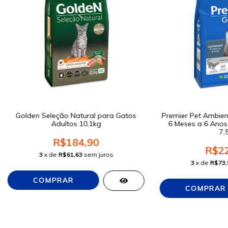
Golden Seleção Natural para Gatos
Premier Pet Ambien
Adultos 10,1kg
6 Meses a 6 Anos
7,
R$184,90
R$22
3
x de
R$61,63
sem juros
3
x de
R$73,