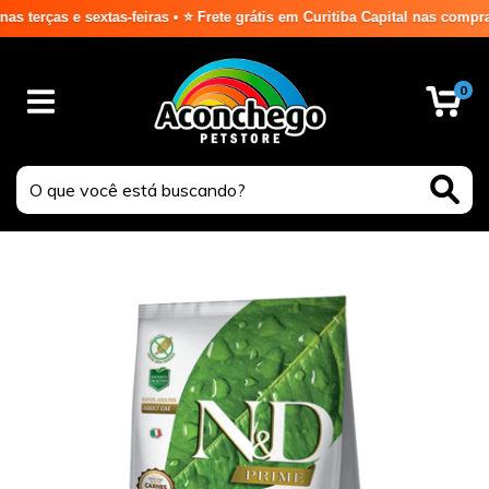
as e sextas-feiras • ⭐ Frete grátis em Curitiba Capital nas compras ac
0