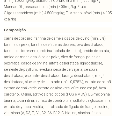
(mín.) 1.200mg/kg; Sulfato de Condroitina (mín.) 900mg/kg;
Mannan-Oligossacarídeos (mín.) 400mg/kg; Fruto-
Oligossacarídeos (mín.) 4.500mg/kg; E. Metabolizável (mín.) 4.105
kcal/kg
Composição
carne de cordeiro, farinha de carne e ossos de ovino (mín. 3%),
farinha de peixe, farinha de vísceras de aves, ovo desidratado,
farinha de torresmo (proteína isolada de suíno), amido de batata,
amido de mandioca, óleo de peixe, óleo de frango, polpa de
beterraba, casca de ervilha, alfafa desidratada, lignocelulose,
semente de psyllium, levedura seca de cervejaria, cenoura
desidratada, espinafre desidratado, laranja desidratada, maçã
desidratada, blueberry desidratado (mín. 0,075%), extrato de romã,
extrato de chá verde, extrato de aloe vera, cúrcuma em pó, beta
caroteno, luteína, aditivos prebióticos (FOS e MOS), DL-metionina,
taurina, L-carnitina, sulfato de condroitina, sulfato de glicosamina,
extrato de yucca, zeolita, hidrolisado de fígado de frango e suíno,
vitaminas (A, D3, E, B1, B2, B6, B12, C, biotina, niacina, ácido