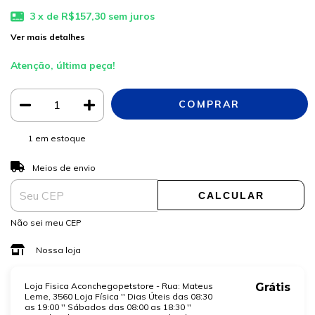
3
x de
R$157,30
sem juros
Ver mais detalhes
Atenção, última peça!
1
em estoque
ALTERAR CEP
Entregas para o CEP:
Meios de envio
CALCULAR
Não sei meu CEP
Nossa loja
Loja Fisica Aconchegopetstore - Rua: Mateus
Grátis
Leme, 3560 Loja Física '' Dias Úteis das 08:30
as 19:00 '' Sábados das 08:00 as 18:30 ''