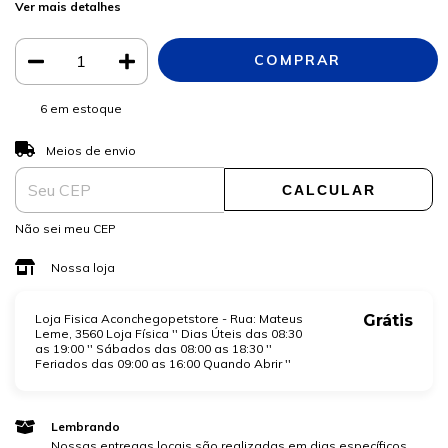
Ver mais detalhes
6
em estoque
ALTERAR CEP
Entregas para o CEP:
Meios de envio
CALCULAR
Não sei meu CEP
Nossa loja
Loja Fisica Aconchegopetstore - Rua: Mateus
Grátis
Leme, 3560 Loja Física '' Dias Úteis das 08:30
as 19:00 '' Sábados das 08:00 as 18:30 ''
Feriados das 09:00 as 16:00 Quando Abrir ''
Lembrando
Nossas entregas locais são realizadas em dias específicos