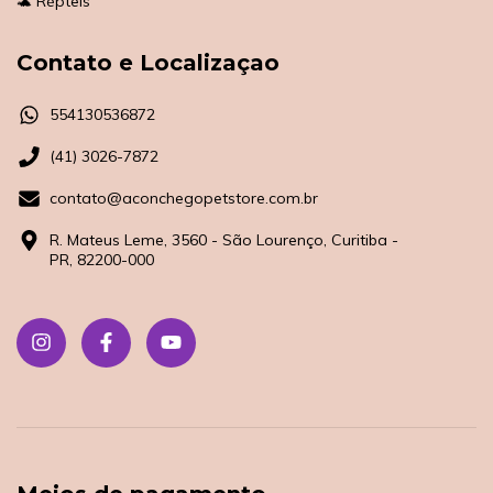
🐢 Répteis
Contato e Localizaçao
554130536872
(41) 3026-7872
contato@aconchegopetstore.com.br
R. Mateus Leme, 3560 - São Lourenço, Curitiba -
PR, 82200-000