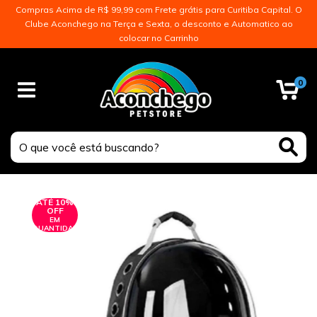
Compras Acima de R$ 99,99 com Frete grátis para Curitiba Capital. O
Clube Aconchego na Terça e Sexta, o desconto e Automatico ao
colocar no Carrinho
0
ATÉ 10%
OFF
EM
QUANTIDADE