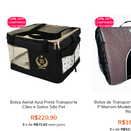
10% OFF
10% OFF
COMPRANDO
COMPRANDO
1 OU MAIS
1 OU MAIS
Bolsa Aerial Azul Preta Transporte
Bolsa de Transpor
Cães e Gatos São Pet
P Marrom Modelo
Rid
R$220,90
R$16
3
x de
R$73,63
sem juros
3
x de
R$53,