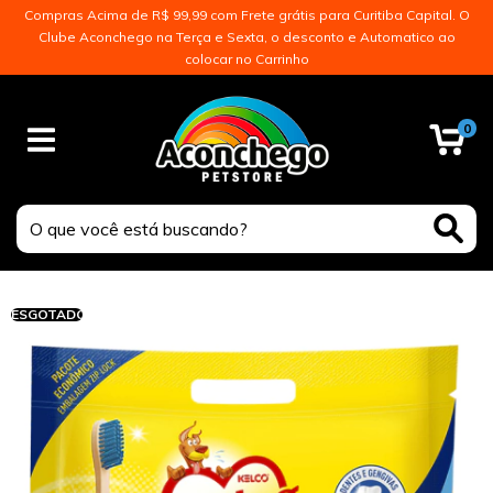
Compras Acima de R$ 99,99 com Frete grátis para Curitiba Capital. O
Clube Aconchego na Terça e Sexta, o desconto e Automatico ao
colocar no Carrinho
0
ESGOTADO