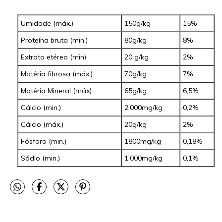
Umidade (máx.)
150g/kg
15%
Proteína bruta (min.)
80g/kg
8%
Extrato etéreo (min)
20 g/kg
2%
Matéria fibrosa (máx.)
70g/kg
7%
Matéria Mineral (máx)
65g/kg
6,5%
Cálcio (min.)
2.000mg/kg
0,2%
Cálcio (máx.)
20g/kg
2%
Fósforo (min.)
1800mg/kg
0,18%
Sódio (min.)
1.000mg/kg
0,1%