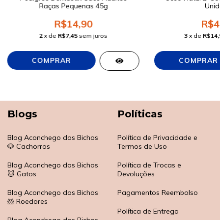
Raças Pequenas 45g
Unid
R$14,90
R$4
2
x de
R$7,45
sem juros
3
x de
R$14,
Blogs
Políticas
Blog Aconchego dos Bichos
Política de Privacidade e
🐶 Cachorros
Termos de Uso
Blog Aconchego dos Bichos
Política de Trocas e
🐱 Gatos
Devoluções
Blog Aconchego dos Bichos
Pagamentos Reembolso
🐹 Roedores
Política de Entrega
Blog Aconchego dos Bichos