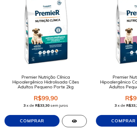
Premier Nutrição Clínica
Premier Nutr
Hipoalergênico Hidrolisada Cães
Hipoalergênico Co
Adultos Pequeno Porte 2kg
Adultos Pequ
R$99,90
R$9
3
x de
R$33,30
sem juros
3
x de
R$33,