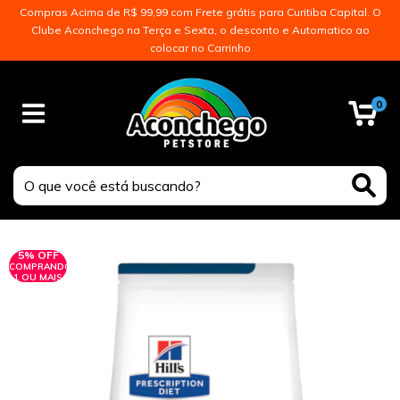
Compras Acima de R$ 99,99 com Frete grátis para Curitiba Capital. O
Clube Aconchego na Terça e Sexta, o desconto e Automatico ao
colocar no Carrinho
0
5% OFF
COMPRANDO
1 OU MAIS