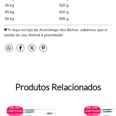
36 kg
520 g
45 kg
620 g
54 kg
695 g
💖🐾 Aqui na loja do Aconchego dos Bichos, sabemos que a
saúde do seu Animal é prioridade!
Produtos Relacionados
5% OFF
5% OFF
COMPRANDO
COMPRANDO
1 OU MAIS
1 OU MAIS