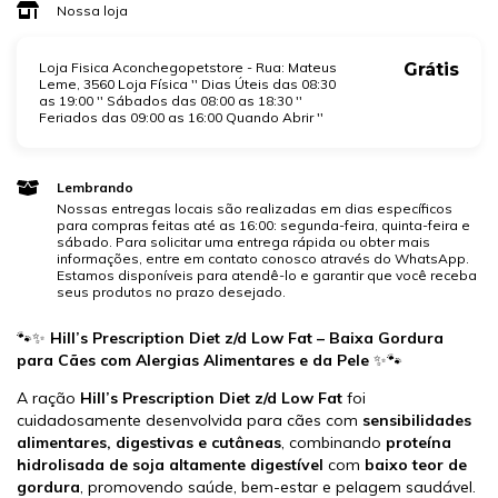
Nossa loja
Loja Fisica Aconchegopetstore - Rua: Mateus
Grátis
Leme, 3560 Loja Física '' Dias Úteis das 08:30
as 19:00 '' Sábados das 08:00 as 18:30 ''
Feriados das 09:00 as 16:00 Quando Abrir ''
Lembrando
Nossas entregas locais são realizadas em dias específicos
para compras feitas até as 16:00: segunda-feira, quinta-feira e
sábado. Para solicitar uma entrega rápida ou obter mais
informações, entre em contato conosco através do WhatsApp.
Estamos disponíveis para atendê-lo e garantir que você receba
seus produtos no prazo desejado.
🐾✨
Hill’s Prescription Diet z/d Low Fat – Baixa Gordura
para Cães com Alergias Alimentares e da Pele
✨🐾
A ração
Hill’s Prescription Diet z/d Low Fat
foi
cuidadosamente desenvolvida para cães com
sensibilidades
alimentares, digestivas e cutâneas
, combinando
proteína
hidrolisada de soja altamente digestível
com
baixo teor de
gordura
, promovendo saúde, bem-estar e pelagem saudável.