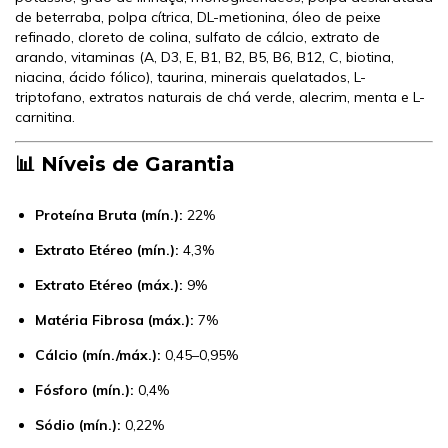
de beterraba, polpa cítrica, DL-metionina, óleo de peixe
refinado, cloreto de colina, sulfato de cálcio, extrato de
arando, vitaminas (A, D3, E, B1, B2, B5, B6, B12, C, biotina,
niacina, ácido fólico), taurina, minerais quelatados, L-
triptofano, extratos naturais de chá verde, alecrim, menta e L-
carnitina.
📊 Níveis de Garantia
Proteína Bruta (mín.):
22%
Extrato Etéreo (mín.):
4,3%
Extrato Etéreo (máx.):
9%
Matéria Fibrosa (máx.):
7%
Cálcio (mín./máx.):
0,45–0,95%
Fósforo (mín.):
0,4%
Sódio (mín.):
0,22%