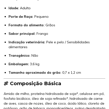
Idade:
Adulto
Porte de Raça:
Pequeno
Formato do alimento:
Grãos
Sabor principal:
Frango
Indicação veterinária:
Pele e pelo / Sensibilidades
alimentares
Transgênico:
Não
Embalagem:
3,6 kg
Tamanho aproximado do grão:
0,7 x 1,2 cm
🍖 Composição Básica
Amido de milho, proteína hidrolisada de soja*, celulose em pó,
fosfato bicálcico, óleo de soja refinado*, hidrolisado de carne
de aves, casca de nozes, óleo de coco, ácido lático, cloreto de
potássio, grão de linhaça, monoglicerídeos, polpa desidratada