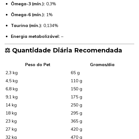
Ômega-3 (mín.):
0,3%
Ômega-6 (mín.):
1%
Taurina (mín.):
0,134%
Energia metabolizável:
–
⚖️ Quantidade Diária Recomendada
Peso do Pet
Gramas/dia
2,3 kg
65 g
4,5 kg
110 g
6,8 kg
150 g
9,1 kg
175 g
14 kg
250 g
18 kg
295 g
23 kg
365 g
27 kg
420 g
32 kg
470 g