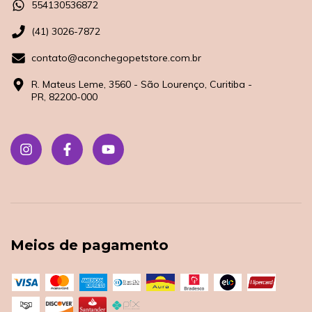
554130536872
(41) 3026-7872
contato@aconchegopetstore.com.br
R. Mateus Leme, 3560 - São Lourenço, Curitiba -
PR, 82200-000
Meios de pagamento