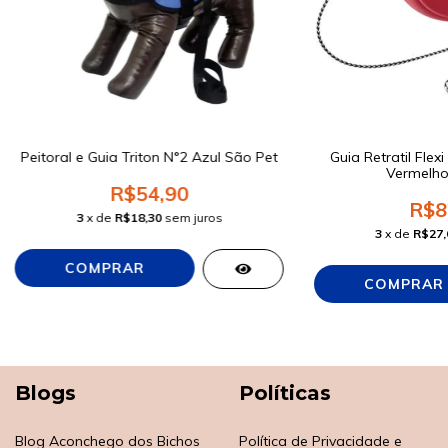
Peitoral e Guia Triton N°2 Azul São Pet
Guia Retratil Fle
Vermelho
R$54,90
R$8
3
x de
R$18,30
sem juros
3
x de
R$27,
Blogs
Políticas
Blog Aconchego dos Bichos
Política de Privacidade e