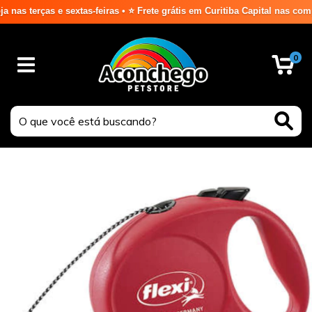
terças e sextas-feiras • ⭐ Frete grátis em Curitiba Capital nas compra
0