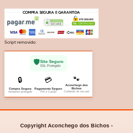
Script removido:
🛡️
Site Seguro
SSL Protegido
🐾
🔒
💳
Aconchego dos
Bichos
Compra Segura
Pagamento Seguro
Cuidando do seu pet
Ambiente protegido
PIX e Cartão
Copyright Aconchego dos Bichos -