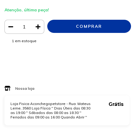
Atenção, última peça!
1
em estoque
Meios de envio
ALTERAR CEP
Entregas para o CEP:
CALCULAR
Faça login
e use seus dados de entrega
Não sei meu CEP
Nossa loja
Loja Fisica Aconchegopetstore - Rua: Mateus
Grátis
Leme, 3560 Loja Física '' Dias Úteis das 08:30
as 19:00 '' Sábados das 08:00 as 18:30 ''
Feriados das 09:00 as 16:00 Quando Abrir ''