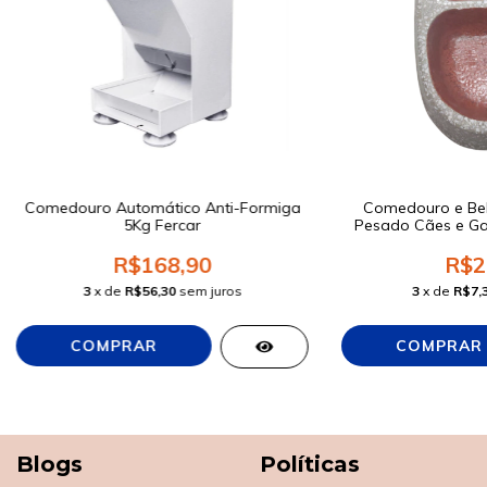
Comedouro Automático Anti-Formiga
Comedouro e Be
5Kg Fercar
Pesado Cães e Ga
R$168,90
R$2
3
x de
R$56,30
sem juros
3
x de
R$7,
Blogs
Políticas