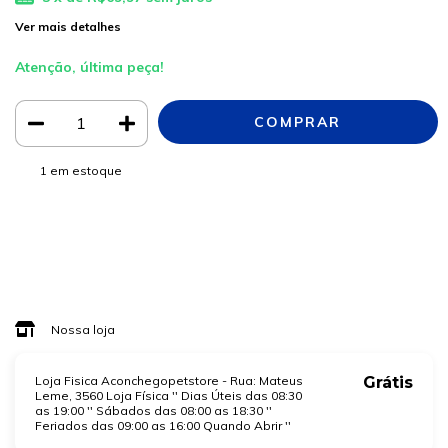
Ver mais detalhes
Atenção, última peça!
1
em estoque
Meios de envio
ALTERAR CEP
Entregas para o CEP:
CALCULAR
Faça login
e use seus dados de entrega
Não sei meu CEP
Nossa loja
Loja Fisica Aconchegopetstore - Rua: Mateus
Grátis
Leme, 3560 Loja Física '' Dias Úteis das 08:30
as 19:00 '' Sábados das 08:00 as 18:30 ''
Feriados das 09:00 as 16:00 Quando Abrir ''