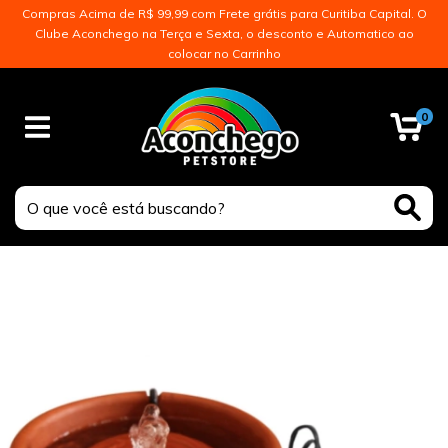
Compras Acima de R$ 99,99 com Frete grátis para Curitiba Capital. O
Clube Aconchego na Terça e Sexta, o desconto e Automatico ao
colocar no Carrinho
0