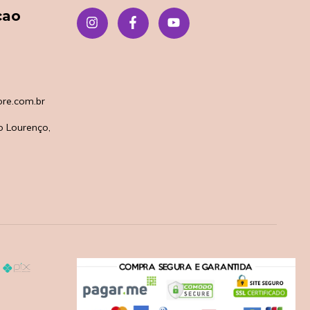
çao
re.com.br
o Lourenço,