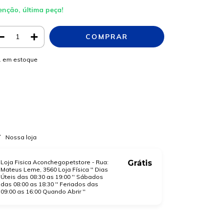
enção, última peça!
1
em estoque
Meios de envio
ALTERAR CEP
regas para o CEP:
CALCULAR
a login
e use seus dados de entrega
o sei meu CEP
Nossa loja
Loja Fisica Aconchegopetstore - Rua:
Grátis
Mateus Leme, 3560 Loja Física '' Dias
Úteis das 08:30 as 19:00 '' Sábados
das 08:00 as 18:30 '' Feriados das
09:00 as 16:00 Quando Abrir ''