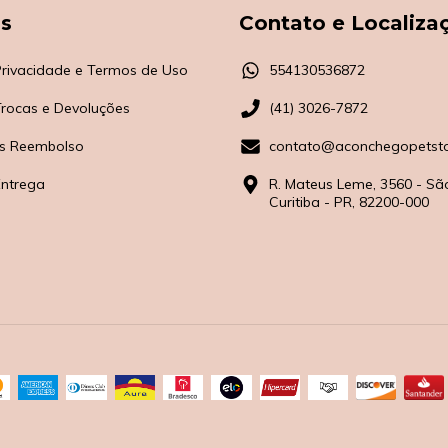
as
Contato e Localiza
 Privacidade e Termos de Uso
554130536872
 Trocas e Devoluções
(41) 3026-7872
s Reembolso
contato@aconchegopetsto
Entrega
R. Mateus Leme, 3560 - Sã
Curitiba - PR, 82200-000