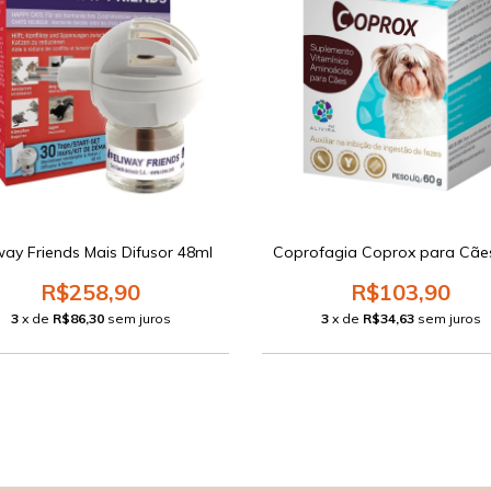
way Friends Mais Difusor 48ml
Coprofagia Coprox para Cãe
R$258,90
R$103,90
3
x de
R$86,30
sem juros
3
x de
R$34,63
sem juros