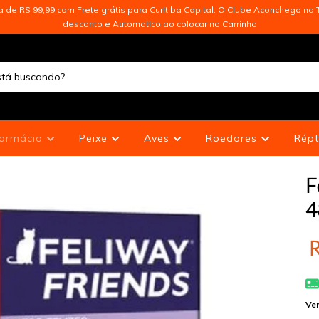
de R$ 99,99 com Frete grátis para Curitiba Capital. O Clube Aconchego na T
desconto e Automatico ao colocar no Carrinho
armácia
Peixe
Aves
Roedores
Répt
F
4
R
Ver