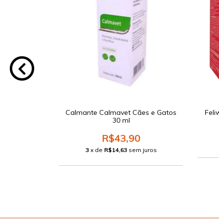
li Coprovet
Calmante Calmavet Cães e Gatos
Feli
mprimidos
30 ml
0
R$43,90
 juros
3
x de
R$14,63
sem juros