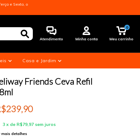
erça e Sexta, o
0
Atendimento
Minha conta
Meu carrinho
eis
Casa e Jardim
eliway Friends Ceva Refil
8ml
$239,90
3
x de
R$79,97
sem juros
 mais detalhes