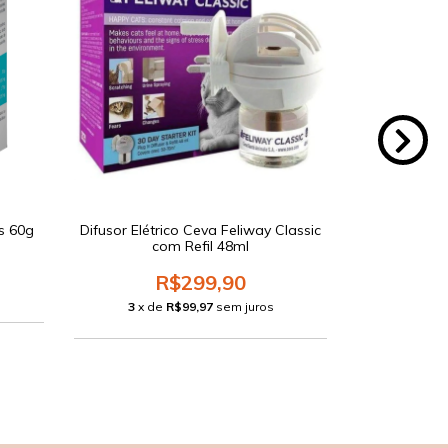
s 60g
Difusor Elétrico Ceva Feliway Classic
Feliway Cl
com Refil 48ml
R$299,90
3
x de
3
x de
R$99,97
sem juros