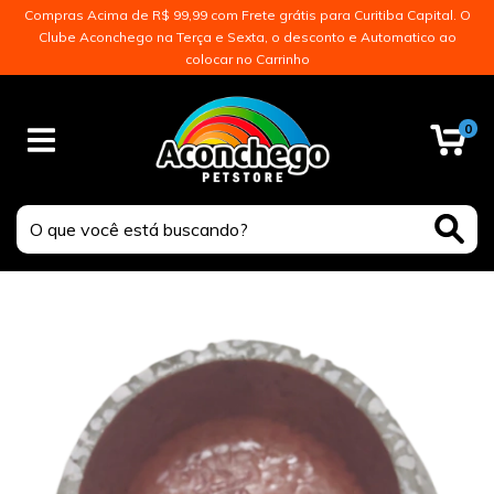
Compras Acima de R$ 99,99 com Frete grátis para Curitiba Capital. O
Clube Aconchego na Terça e Sexta, o desconto e Automatico ao
colocar no Carrinho
0