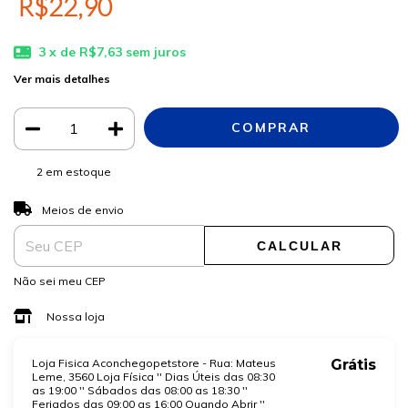
R$22,90
3
x de
R$7,63
sem juros
Ver mais detalhes
2
em estoque
ALTERAR CEP
Entregas para o CEP:
Meios de envio
CALCULAR
Não sei meu CEP
Nossa loja
Loja Fisica Aconchegopetstore - Rua: Mateus
Grátis
Leme, 3560 Loja Física '' Dias Úteis das 08:30
as 19:00 '' Sábados das 08:00 as 18:30 ''
Feriados das 09:00 as 16:00 Quando Abrir ''