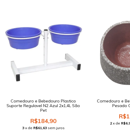
Comedouro e Bebedouro Plastico
Comedouro e Be
Suporte Regulavel N2 Azul 2x1,4L São
Pesado C
Pet
R$1
R$184,90
2
x de
R$6,
3
x de
R$61,63
sem juros