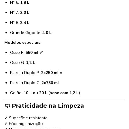
Nº 6:
1,8 L
Nº 7:
2,0 L
Nº 8:
2,4 L
Grande Gigante:
4,0 L
Modelos especiais:
Osso P:
550 ml
🦴
Osso G:
1,2 L
Estrela Duplo P:
2x250 ml
⭐
Estrela Duplo G:
2x750 ml
Galão:
10 L ou 20 L (base com 1,2 L)
🧼 Praticidade na Limpeza
✔ Superfície resistente
✔ Fácil higienização