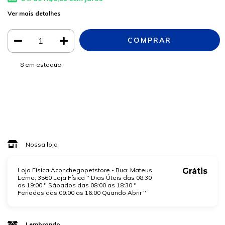
Ver mais detalhes
8
em estoque
Meios de envio
ALTERAR CEP
Entregas para o CEP:
CALCULAR
Faça login
e use seus dados de entrega
Não sei meu CEP
Nossa loja
Loja Fisica Aconchegopetstore - Rua: Mateus
Grátis
Leme, 3560 Loja Física '' Dias Úteis das 08:30
as 19:00 '' Sábados das 08:00 as 18:30 ''
Feriados das 09:00 as 16:00 Quando Abrir ''
Lembrando