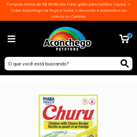
Compras Acima de R$ 99,99 com Frete grátis para Curitiba Capital. O
Clube Aconchego na Terça e Sexta, o desconto e Automatico ao
colocar no Carrinho
0