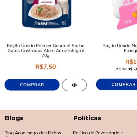
Ração Úmida Premier Gourmet Sache
Ração Úmida Nat
Gatos Castrados Atum Arroz Integral
Frang
70g
R$1
R$7,50
2
x de
R$5,
Blogs
Políticas
Blog Aconchego dos Bichos
Política de Privacidade e