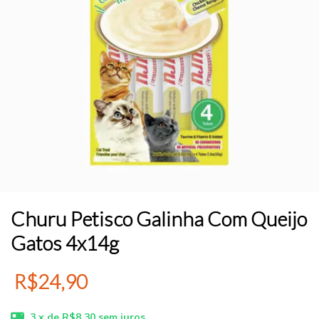
Churu Petisco Galinha Com Queijo
Gatos 4x14g
R$24,90
3
x de
R$8,30
sem juros