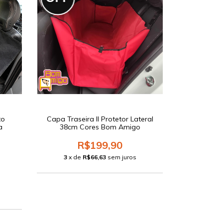
to
Capa Traseira II Protetor Lateral
a
38cm Cores Bom Amigo
R$199,90
3
x de
R$66,63
sem juros