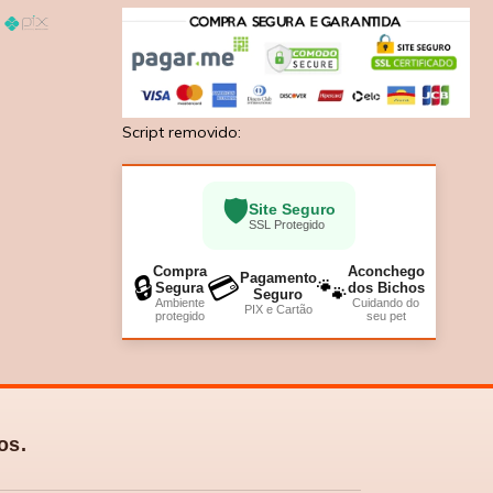
Script removido:
🛡️
Site Seguro
SSL Protegido
Compra
Aconchego
Pagamento
🔒
💳
🐾
Segura
dos Bichos
Seguro
Ambiente
Cuidando do
PIX e Cartão
protegido
seu pet
os.