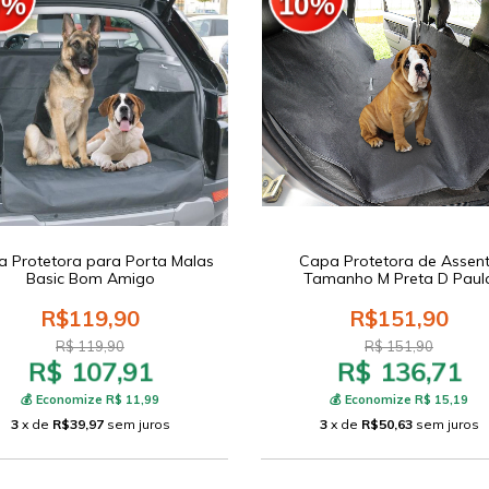
0%
10%
 Protetora para Porta Malas
Capa Protetora de Assen
Basic Bom Amigo
Tamanho M Preta D Paul
R$119,90
R$151,90
R$ 119,90
R$ 151,90
R$ 107,91
R$ 136,71
💰 Economize R$ 11,99
💰 Economize R$ 15,19
3
x de
R$39,97
sem juros
3
x de
R$50,63
sem juros