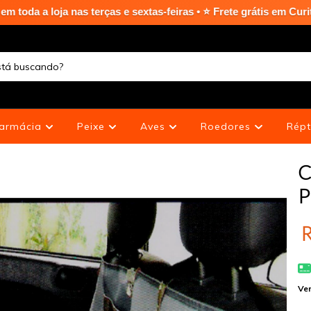
ças e sextas-feiras • ⭐ Frete grátis em Curitiba Capital nas co
armácia
Peixe
Aves
Roedores
Répt
C
P
R
Ver