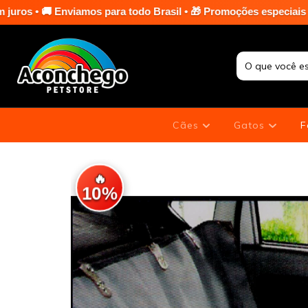
ara todo Brasil • 🎁 Promoções especiais em toda a loja nas ter
Cães
Gatos
F
🔥
10%