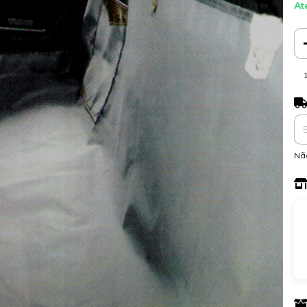
At
Ent
Nã