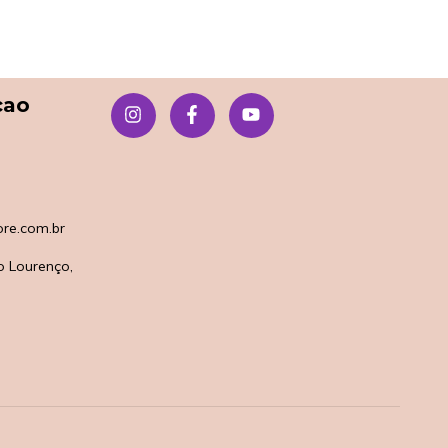
çao
re.com.br
o Lourenço,