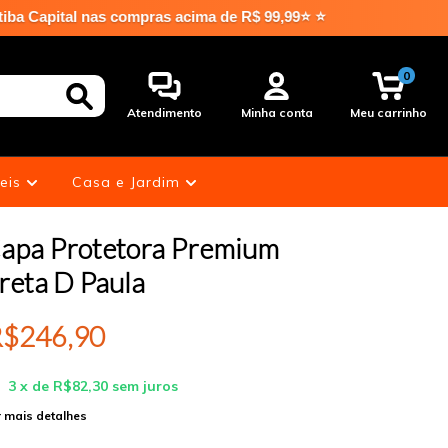
mpras acima de R$ 99,99⭐ ⭐
0
Atendimento
Minha conta
Meu carrinho
eis
Casa e Jardim
apa Protetora Premium
reta D Paula
$246,90
3
x de
R$82,30
sem juros
 mais detalhes