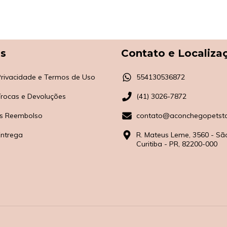
as
Contato e Localiza
 Privacidade e Termos de Uso
554130536872
 Trocas e Devoluções
(41) 3026-7872
s Reembolso
contato@aconchegopetsto
Entrega
R. Mateus Leme, 3560 - Sã
Curitiba - PR, 82200-000