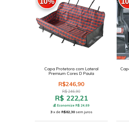
10%
1
Capa Protetora com Lateral
Capa
Premium Cores D Paula
R$246,90
R$ 246,90
R$ 222,21
💰 Economize R$ 24,69
3
x de
R$82,30
sem juros