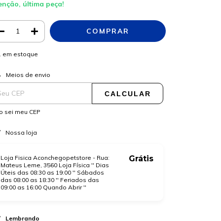
enção, última peça!
1
em estoque
ALTERAR CEP
regas para o CEP:
Meios de envio
CALCULAR
o sei meu CEP
Nossa loja
Loja Fisica Aconchegopetstore - Rua:
Grátis
Mateus Leme, 3560 Loja Física '' Dias
Úteis das 08:30 as 19:00 '' Sábados
das 08:00 as 18:30 '' Feriados das
09:00 as 16:00 Quando Abrir ''
Lembrando