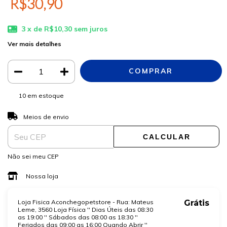
R$30,90
3
x de
R$10,30
sem juros
Ver mais detalhes
10
em estoque
ALTERAR CEP
Entregas para o CEP:
Meios de envio
CALCULAR
Não sei meu CEP
Nossa loja
Loja Fisica Aconchegopetstore - Rua: Mateus
Grátis
Leme, 3560 Loja Física '' Dias Úteis das 08:30
as 19:00 '' Sábados das 08:00 as 18:30 ''
Feriados das 09:00 as 16:00 Quando Abrir ''