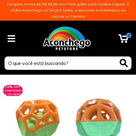
Compras Acima de R$ 99,99 com Frete grátis para Curitiba Capital. O
Clube Aconchego na Terça e Sexta, o desconto e Automatico ao
colocar no Carrinho
0
10% OFF
COMPRANDO
1 OU MAIS