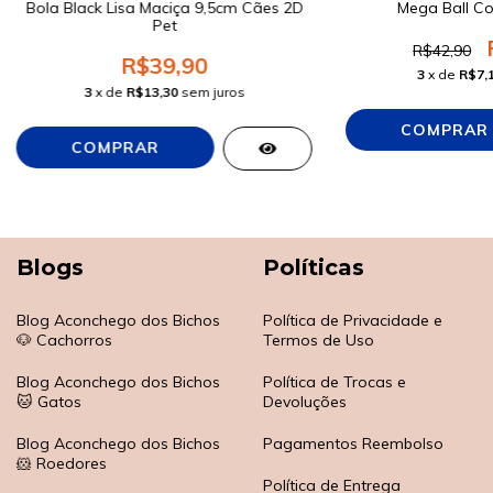
Bola Black Lisa Maciça 9,5cm Cães 2D
Mega Ball Cor
Pet
R$42,90
R$39,90
3
x de
R$7,
3
x de
R$13,30
sem juros
Blogs
Políticas
Blog Aconchego dos Bichos
Política de Privacidade e
🐶 Cachorros
Termos de Uso
Blog Aconchego dos Bichos
Política de Trocas e
🐱 Gatos
Devoluções
Blog Aconchego dos Bichos
Pagamentos Reembolso
🐹 Roedores
Política de Entrega