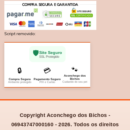
Script removido:
🛡️
Site Seguro
SSL Protegido
🐾
🔒
💳
Aconchego dos
Bichos
Compra Segura
Pagamento Seguro
Cuidando do seu pet
Ambiente protegido
PIX e Cartão
Copyright Aconchego dos Bichos -
06943747000160 - 2026. Todos os direitos