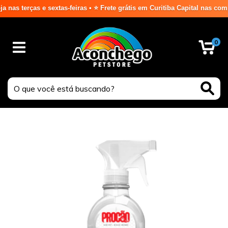
 terças e sextas-feiras • ⭐ Frete grátis em Curitiba Capital nas compr
0