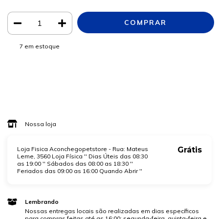
7
em estoque
Meios de envio
ALTERAR CEP
Entregas para o CEP:
CALCULAR
Faça login
e use seus dados de entrega
Não sei meu CEP
Nossa loja
Loja Fisica Aconchegopetstore - Rua: Mateus
Grátis
Leme, 3560 Loja Física '' Dias Úteis das 08:30
as 19:00 '' Sábados das 08:00 as 18:30 ''
Feriados das 09:00 as 16:00 Quando Abrir ''
Lembrando
Nossas entregas locais são realizadas em dias específicos
para compras feitas até as 16:00: segunda-feira, quinta-feira e