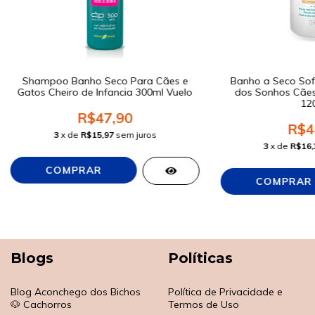
Shampoo Banho Seco Para Cães e
Banho a Seco Sof
Gatos Cheiro de Infancia 300ml Vuelo
dos Sonhos Cães 
12
R$47,90
R$4
3
x de
R$15,97
sem juros
3
x de
R$16,
Blogs
Políticas
Blog Aconchego dos Bichos
Política de Privacidade e
🐶 Cachorros
Termos de Uso