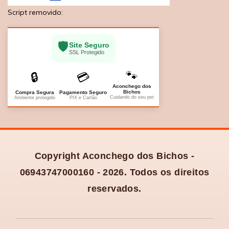
Script removido:
🛡️
Site Seguro
SSL Protegido
🐾
🔒
💳
Aconchego dos
Bichos
Compra Segura
Pagamento Seguro
Cuidando do seu pet
Ambiente protegido
PIX e Cartão
Copyright Aconchego dos Bichos -
06943747000160 - 2026. Todos os direitos
reservados.