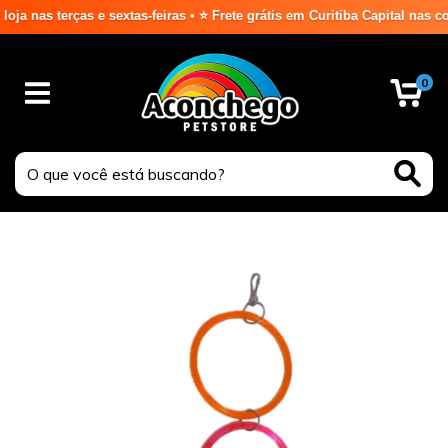
s terças e sextas-feiras • ⭐ Frete grátis em Curitiba Capital nas compr
0