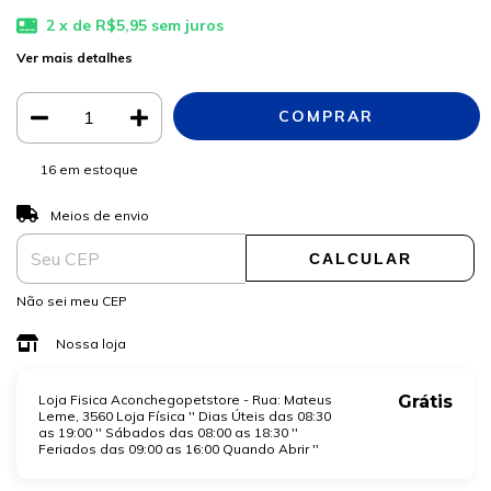
2
x de
R$5,95
sem juros
Ver mais detalhes
16
em estoque
ALTERAR CEP
Entregas para o CEP:
Meios de envio
CALCULAR
Não sei meu CEP
Nossa loja
Loja Fisica Aconchegopetstore - Rua: Mateus
Grátis
Leme, 3560 Loja Física '' Dias Úteis das 08:30
as 19:00 '' Sábados das 08:00 as 18:30 ''
Feriados das 09:00 as 16:00 Quando Abrir ''