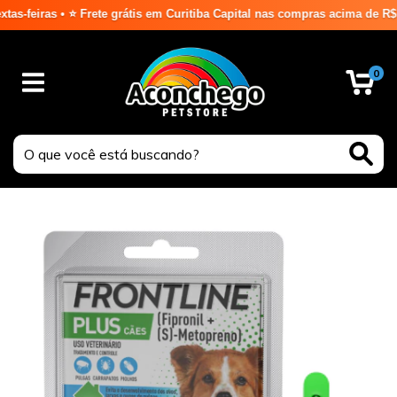
eiras • ⭐ Frete grátis em Curitiba Capital nas compras acima de R$ 99,
0