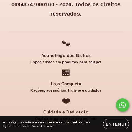
06943747000160 - 2026. Todos os direitos
reservados.
🐾
Aconchego dos Bichos
Especialistas em produtos para seu pet
🏪
Loja Completa
Rações, acessórios, higiene e cuidados
❤️
Cuidado e Dedicação
Qualidade para deixar seu pet feliz
Ao navegar por este site
você aceita o uso de cookies
para
ENTENDI
agilizar a sua experiência de compra.