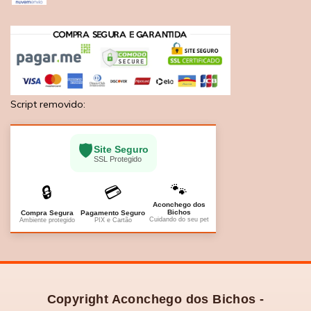
Script removido:
🛡️
Site Seguro
SSL Protegido
🐾
🔒
💳
Aconchego dos
Bichos
Compra Segura
Pagamento Seguro
Cuidando do seu pet
Ambiente protegido
PIX e Cartão
Copyright Aconchego dos Bichos -