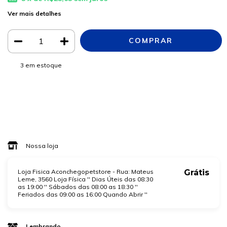
Ver mais detalhes
3
em estoque
Meios de envio
ALTERAR CEP
Entregas para o CEP:
CALCULAR
Faça login
e use seus dados de entrega
Não sei meu CEP
Nossa loja
Loja Fisica Aconchegopetstore - Rua: Mateus
Grátis
Leme, 3560 Loja Física '' Dias Úteis das 08:30
as 19:00 '' Sábados das 08:00 as 18:30 ''
Feriados das 09:00 as 16:00 Quando Abrir ''
Lembrando