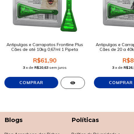
Antipulgas e Carrapatos Frontline Plus
Antipulgas e Carrap
Cães de até 10kg 0,67ml 1 Pipeta
Cães de 20 a 40k
R$61,90
R$8
3
x de
R$20,63
sem juros
3
x de
R$26,
Blogs
Políticas