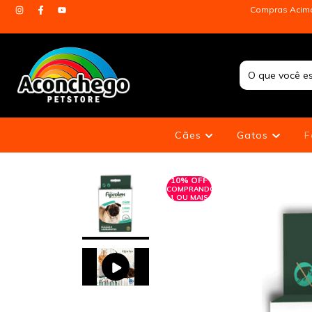
Compras Acima 
Cães
Gatos
F
10% OFF
COMPRANDO
1 OU MAIS