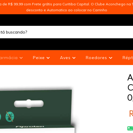
de R$ 99,99 com Frete grátis para Curitiba Capital. O Clube Aconchego na T
desconto e Automatico ao colocar no Carrinho
armácia
Peixe
Aves
Roedores
Répt
A
C
0
R