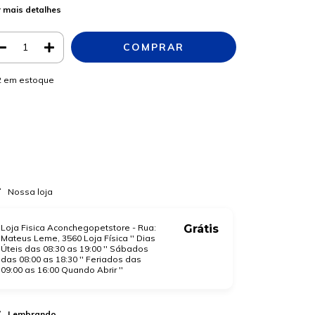
 mais detalhes
2
em estoque
Meios de envio
ALTERAR CEP
regas para o CEP:
CALCULAR
a login
e use seus dados de entrega
o sei meu CEP
Nossa loja
Loja Fisica Aconchegopetstore - Rua:
Grátis
Mateus Leme, 3560 Loja Física '' Dias
Úteis das 08:30 as 19:00 '' Sábados
das 08:00 as 18:30 '' Feriados das
09:00 as 16:00 Quando Abrir ''
Lembrando