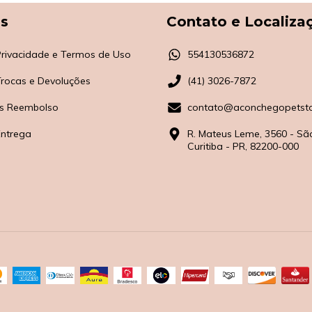
as
Contato e Localiza
 Privacidade e Termos de Uso
554130536872
 Trocas e Devoluções
(41) 3026-7872
s Reembolso
contato@aconchegopetsto
Entrega
R. Mateus Leme, 3560 - Sã
Curitiba - PR, 82200-000