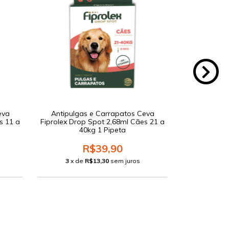
eva
Antipulgas e Carrapatos Ceva
Antipulga
s 11 a
Fiprolex Drop Spot 2,68ml Cães 21 a
Fiprolex Dr
40kg 1 Pipeta
Acima 
R$39,90
3
x de
R$13,30
sem juros
3
x d