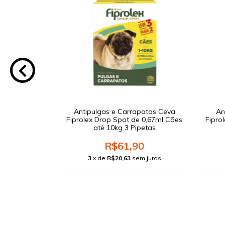
patos Ceva
Antipulgas e Carrapatos Ceva
An
8ml Cães 21 a
Fiprolex Drop Spot de 0,67ml Cães
Fipro
ta
até 10kg 3 Pipetas
0
R$61,90
 juros
3
x de
R$20,63
sem juros