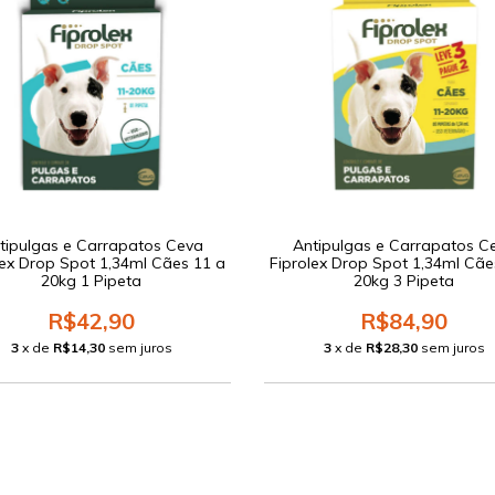
tipulgas e Carrapatos Ceva
Antipulgas e Carrapatos C
lex Drop Spot 1,34ml Cães 11 a
Fiprolex Drop Spot 1,34ml Cãe
20kg 1 Pipeta
20kg 3 Pipeta
R$42,90
R$84,90
3
x de
R$14,30
sem juros
3
x de
R$28,30
sem juros