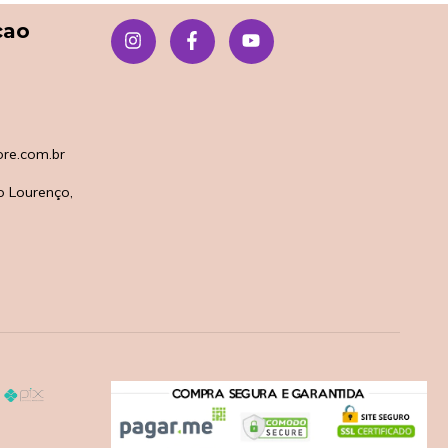
çao
re.com.br
o Lourenço,