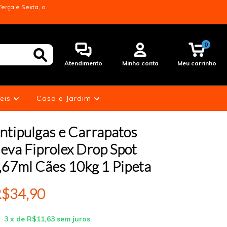
erça e Sexta, o
0
Atendimento
Minha conta
Meu carrinho
eis
Casa e Jardim
ntipulgas e Carrapatos
eva Fiprolex Drop Spot
,67ml Cães 10kg 1 Pipeta
$34,90
3
x de
R$11,63
sem juros