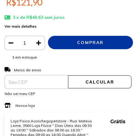
R$121,90
3
x de
R$40,63
sem juros
Ver mais detalhes
3
em estoque
ALTERAR CEP
Entregas para o CEP:
Meios de envio
CALCULAR
Não sei meu CEP
Nossa loja
Loja Fisica Aconchegopetstore - Rua: Mateus
Grátis
Leme, 3560 Loja Física '' Dias Úteis das 08:30
as 19:00 '' Sábados das 08:00 as 18:30 ''
Feriados das 09:00 as 16:00 Quando Abrir ''