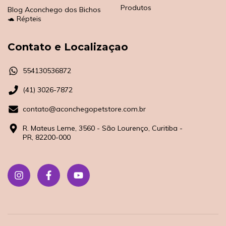
Produtos
Blog Aconchego dos Bichos
🐢 Répteis
Contato e Localizaçao
554130536872
(41) 3026-7872
contato@aconchegopetstore.com.br
R. Mateus Leme, 3560 - São Lourenço, Curitiba -
PR, 82200-000