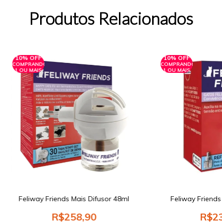
Produtos Relacionados
10% OFF
10% OFF
COMPRANDO
COMPRANDO
1 OU MAIS
1 OU MAIS
Feliway Friends Mais Difusor 48ml
Feliway Friends
R$258,90
R$23