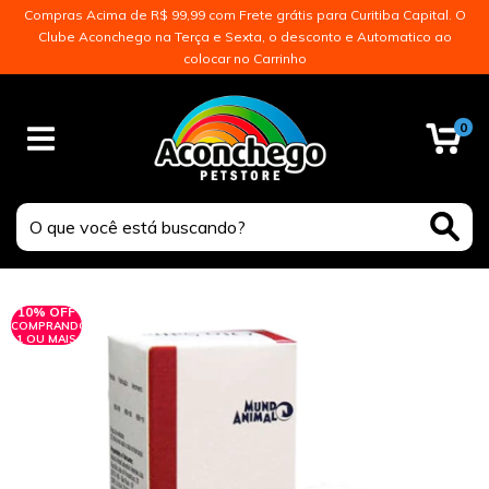
Compras Acima de R$ 99,99 com Frete grátis para Curitiba Capital. O
Clube Aconchego na Terça e Sexta, o desconto e Automatico ao
colocar no Carrinho
0
10% OFF
COMPRANDO
1 OU MAIS