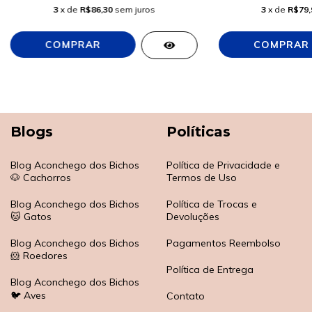
3
x de
R$86,30
sem juros
3
x de
R$79,
Blogs
Políticas
Blog Aconchego dos Bichos
Política de Privacidade e
🐶 Cachorros
Termos de Uso
Blog Aconchego dos Bichos
Política de Trocas e
🐱 Gatos
Devoluções
Blog Aconchego dos Bichos
Pagamentos Reembolso
🐹 Roedores
Política de Entrega
Blog Aconchego dos Bichos
🐦 Aves
Contato