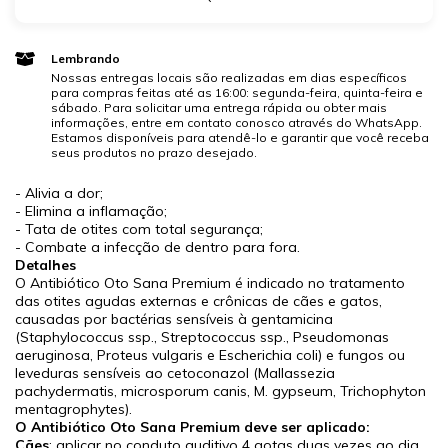
Lembrando
Nossas entregas locais são realizadas em dias específicos
para compras feitas até as 16:00: segunda-feira, quinta-feira e
sábado. Para solicitar uma entrega rápida ou obter mais
informações, entre em contato conosco através do WhatsApp.
Estamos disponíveis para atendê-lo e garantir que você receba
seus produtos no prazo desejado.
- Alivia a dor;
- Elimina a inflamação;
- Tata de otites com total segurança;
- Combate a infecção de dentro para fora.
Detalhes
O Antibiótico Oto Sana Premium é indicado no tratamento
das otites agudas externas e crônicas de cães e gatos,
causadas por bactérias sensíveis à gentamicina
(Staphylococcus ssp., Streptococcus ssp., Pseudomonas
aeruginosa, Proteus vulgaris e Escherichia coli) e fungos ou
leveduras sensíveis ao cetoconazol (Mallassezia
pachydermatis, microsporum canis, M. gypseum, Trichophyton
mentagrophytes).
O Antibiótico Oto Sana Premium deve ser aplicado:
Cães
: aplicar no conduto auditivo 4 gotas duas vezes ao dia